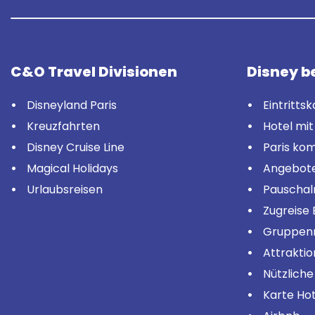
C&O Travel Divisionen
Disney b
Disneyland Paris
Eintritts
Kreuzfahrten
Hotel mit 
Disney Cruise Line
Paris kom
Magical Holidays
Angebot
Urlaubsreisen
Pauschal
Zugreise 
Gruppenr
Attrakti
Nützliche
Karte Ho