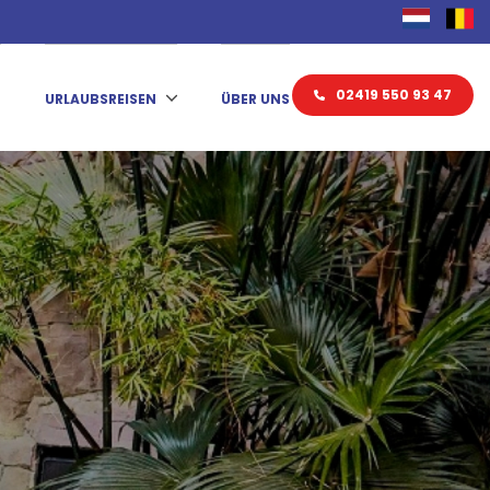
02419 550 93 47
N
URLAUBSREISEN
ÜBER UNS