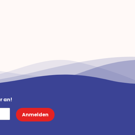
r an!
Anmelden