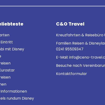
eliebteste
C&O Travel
karten
Kreuzfahrten & Reisebüro
Eintritt
Familien Reisen & Disneyla
bi mit Disney
0241 95509347
e
E-Mail:
info@ceno-travel.
reisen
Besuche nach Vereinbaru
Eurostar
Kontaktformular
eisen
onen
 Informationen
tels rundum Disney