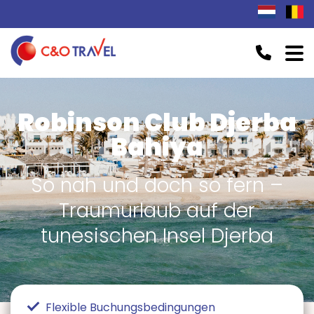
Robinson Club Djerba
Bahiya
So nah und doch so fern –
Traumurlaub auf der
tunesischen Insel Djerba
Flexible Buchungsbedingungen