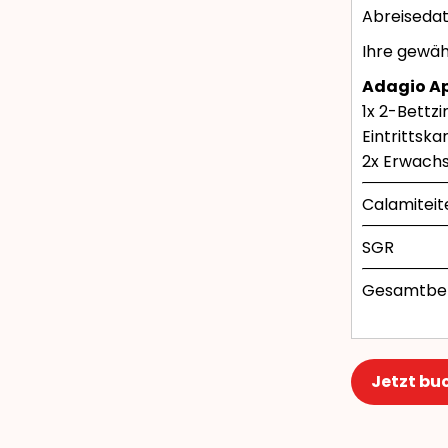
Abreiseda
Ihre gewähl
Adagio Ap
1x 2-Bettz
Eintrittsk
2x Erwachs
Calamiteit
SGR
Gesamtbet
Jetzt bu