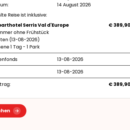
tum:
14 August 2026
te Reise ist inklusive:
arthotel Serris Val d'Europe
€ 389,9
immer ohne Frühstück
arten (13-08-2026)
ene 1 Tag - 1 Park
enfonds
13-08-2026
13-08-2026
rag:
€ 389,9
chen