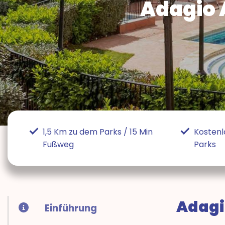
Adagio 
1,5 Km zu dem Parks / 15 Min
Kostenl
Fußweg
Parks
Adagio
Einführung