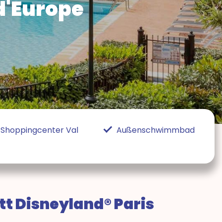
d'Europe
Shoppingcenter Val
Außenschwimmbad
tt Disneyland® Paris