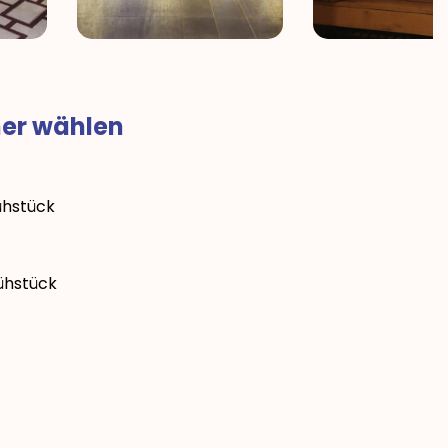
mer wählen
ühstück
ühstück