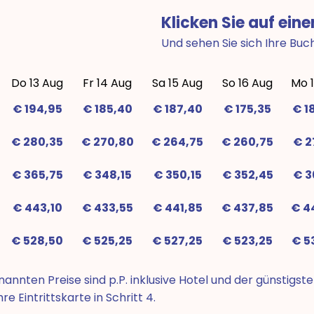
Klicken Sie auf eine
Und sehen Sie sich Ihre Buc
Do 13 Aug
Fr 14 Aug
Sa 15 Aug
So 16 Aug
Mo 
€ 194,95
€ 185,40
€ 187,40
€ 175,35
€ 1
€ 280,35
€ 270,80
€ 264,75
€ 260,75
€ 2
€ 365,75
€ 348,15
€ 350,15
€ 352,45
€ 3
€ 443,10
€ 433,55
€ 441,85
€ 437,85
€ 4
€ 528,50
€ 525,25
€ 527,25
€ 523,25
€ 5
annten Preise sind p.P. inklusive Hotel und der günstigsten 
re Eintrittskarte in Schritt 4.