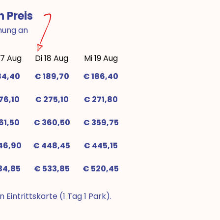
n Preis
hung an
17 Aug
Di 18 Aug
Mi 19 Aug
84,40
€ 189,70
€ 186,40
76,10
€ 275,10
€ 271,80
61,50
€ 360,50
€ 359,75
46,90
€ 448,45
€ 445,15
34,85
€ 533,85
€ 520,45
Eintrittskarte (1 Tag 1 Park).