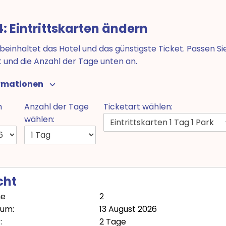
4: Eintrittskarten ändern
 beinhaltet das Hotel und das günstigste Ticket. Passen Si
t und die Anzahl der Tage unten an.
ormationen
m
Anzahl der Tage
Ticketart wählen:
wählen:
cht
ne
2
tum:
13 August 2026
:
2 Tage