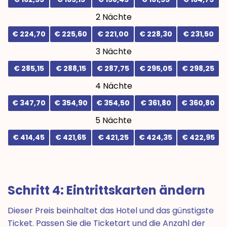
2 Nächte
€ 224,70
€ 225,60
€ 221,00
€ 228,30
€ 231,50
3 Nächte
€ 285,15
€ 288,15
€ 287,75
€ 295,05
€ 298,25
4 Nächte
€ 347,70
€ 354,90
€ 354,50
€ 361,80
€ 360,80
5 Nächte
€ 414,45
€ 421,65
€ 421,25
€ 424,35
€ 422,95
Schritt 4: Eintrittskarten ändern
Dieser Preis beinhaltet das Hotel und das günstigste
Ticket. Passen Sie die Ticketart und die Anzahl der