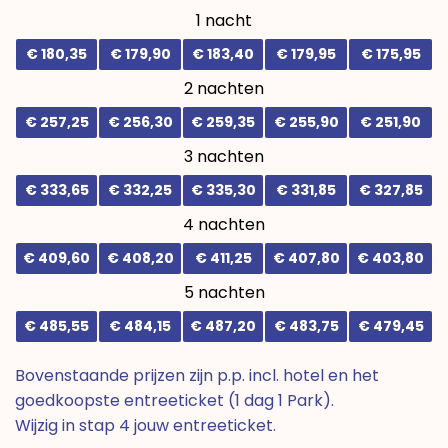
1 nacht
€ 180,35
€ 179,90
€ 183,40
€ 179,95
€ 175,95
2 nachten
€ 257,25
€ 256,30
€ 259,35
€ 255,90
€ 251,90
3 nachten
€ 333,65
€ 332,25
€ 335,30
€ 331,85
€ 327,85
4 nachten
€ 409,60
€ 408,20
€ 411,25
€ 407,80
€ 403,80
5 nachten
€ 485,55
€ 484,15
€ 487,20
€ 483,75
€ 479,45
Bovenstaande prijzen zijn p.p. incl. hotel en het
goedkoopste entreeticket (1 dag 1 Park).
Wijzig in stap 4 jouw entreeticket.