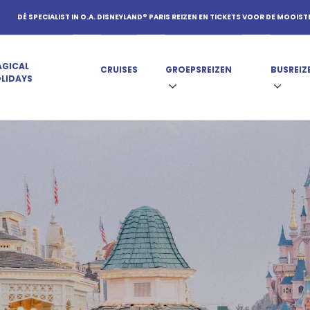
DÉ SPECIALIST IN O.A. DISNEYLAND® PARIS REIZEN EN TICKETS VOOR DE MOOIST
GICAL
CRUISES
GROEPSREIZEN
BUSREIZ
LIDAYS