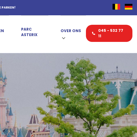
E PARKEN!
PARC
045 - 532 77
EN
OVER ONS
ASTERIX
11