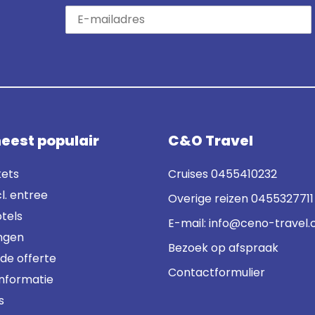
eest populair
C&O Travel
kets
Cruises
0455410232
cl. entree
Overige reizen
0455327711
tels
E-mail:
info@ceno-travel
ngen
Bezoek op afspraak
nde offerte
Contactformulier
informatie
s