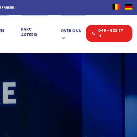
E PARKEN!
PARC
045 - 532 77
EN
OVER ONS
ASTERIX
11