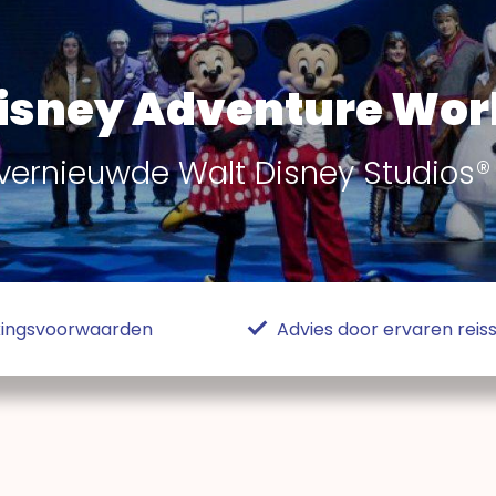
isney Adventure Wor
vernieuwde Walt Disney Studios®
ekingsvoorwaarden
Advies door ervaren reiss