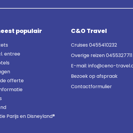
eest populair
C&O Travel
kets
Cruises
0455410232
cl. entree
Overige reizen
0455327711
tels
E-mail:
info@ceno-travel
ngen
Bezoek op afspraak
nde offerte
Contactformulier
informatie
s
ond
e Parijs en Disneyland®