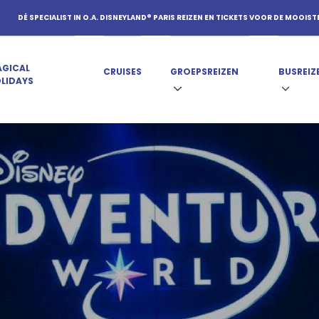
DÉ SPECIALIST IN O.A. DISNEYLAND® PARIS REIZEN EN TICKETS VOOR DE MOOIST
GICAL
CRUISES
GROEPSREIZEN
BUSREIZ
LIDAYS