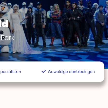
ld
 Park
pecialisten
Geweldige aanbiedingen