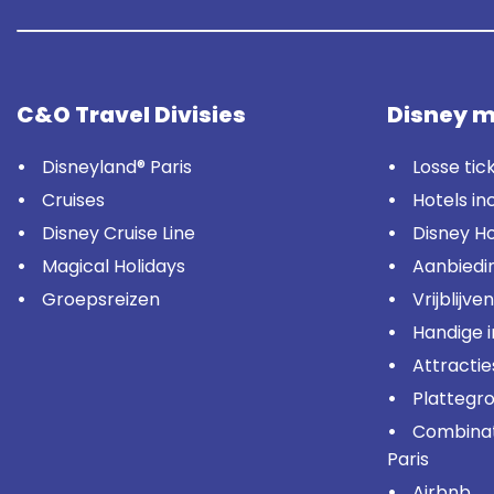
C&O Travel Divisies
Disney m
Disneyland® Paris
Losse tic
Cruises
Hotels in
Disney Cruise Line
Disney Ho
Magical Holidays
Aanbiedi
Groepsreizen
Vrijblijve
Handige 
Attractie
Plattegr
Combinati
Paris
Airbnb