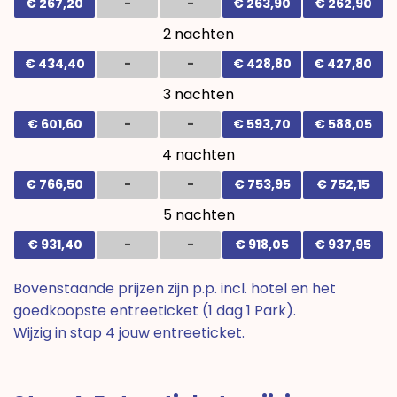
€ 267,20
-
-
€ 263,90
€ 262,90
2 nachten
€ 434,40
-
-
€ 428,80
€ 427,80
3 nachten
€ 601,60
-
-
€ 593,70
€ 588,05
4 nachten
€ 766,50
-
-
€ 753,95
€ 752,15
5 nachten
€ 931,40
-
-
€ 918,05
€ 937,95
Bovenstaande prijzen zijn p.p. incl. hotel en het
goedkoopste entreeticket (1 dag 1 Park).
Wijzig in stap 4 jouw entreeticket.