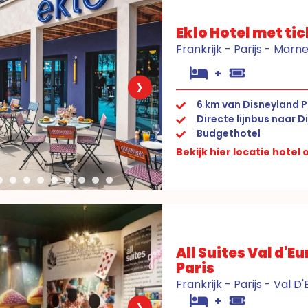
Eklo Hotel met ti
Frankrijk - Parijs - Marn
+
›
6 km van Disneyland 
Directe lijnbus naar D
Budgethotel
Bekijk hier locatie hotel
All Suites Val d'
Paris
Frankrijk - Parijs - Val D
›
+