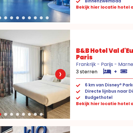
Binnenzwembad
Bekijk hier locatie hotel
B&B Hotel Val d'E
Paris
Frankrijk - Parijs - Marn
›
3 sterren
+
6 km van Disney® Par
Directe lijnbus naar D
Budgethotel
Bekijk hier locatie hotel