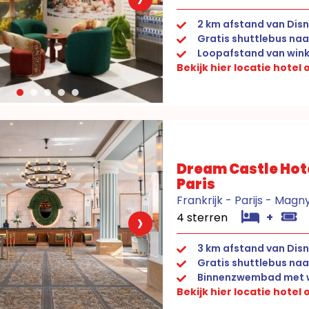
2 km afstand van Disn
Gratis shuttlebus naa
Loopafstand van wink
Bekijk hier locatie hotel
Dream Castle Hot
Paris
Frankrijk - Parijs - Mag
›
4 sterren
+
3 km afstand van Disn
Gratis shuttlebus naa
Binnenzwembad met w
Bekijk hier locatie hotel