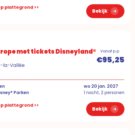
 op plattegrond >>
Bekijk
urope met tickets Disneyland®
Vanaf p.p.
€95,25
e-la-Vallée
ken
wo 20 jan. 2027
isney® Parken
1 nacht, 2 personen
 op plattegrond >>
Bekijk