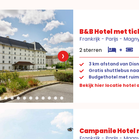
B&B Hotel met tic
Frankrijk - Parijs - Mag
2 sterren
+
›
3 km afstand van Disn
Gratis shuttlebus naa
Budgethotel met ruim
Bekijk hier locatie hotel
Campanile Hotel m
Frankrijk - Parijs - Mag