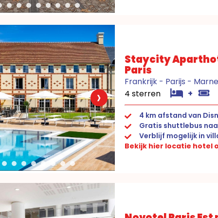
Staycity Aparthot
Paris
Frankrijk - Parijs - Marn
›
4 sterren
+
4 km afstand van Disn
Gratis shuttlebus naa
Verblijf mogelijk in vil
Bekijk hier locatie hotel
Novotel Paris Est