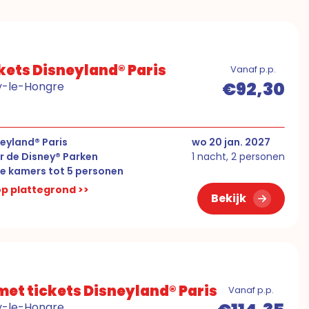
kets Disneyland® Paris
Vanaf p.p.
€92,30
ny-le-Hongre
eyland® Paris
wo 20 jan. 2027
r de Disney® Parken
1 nacht, 2 personen
e kamers tot 5 personen
 op plattegrond >>
Bekijk
et tickets Disneyland® Paris
Vanaf p.p.
ny-le-Hongre