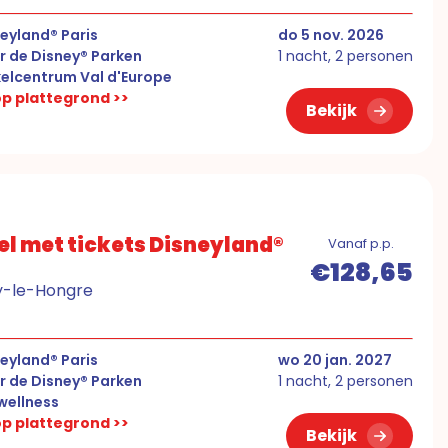
eyland® Paris
do 5 nov. 2026
r de Disney® Parken
1 nacht, 2 personen
elcentrum Val d'Europe
 op plattegrond >>
Bekijk
el met tickets Disneyland®
Vanaf p.p.
€128,65
ny-le-Hongre
eyland® Paris
wo 20 jan. 2027
r de Disney® Parken
1 nacht, 2 personen
ellness
 op plattegrond >>
Bekijk