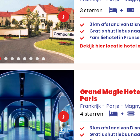
3 sterren
+
›
3 km afstand van Dis
Gratis shuttlebus naa
Familiehotel in Franse 
Bekijk hier locatie hotel
Grand Magic Hote
Paris
Frankrijk - Parijs - Mag
›
4 sterren
+
3 km afstand van Disn
Gratis shuttlebus naa