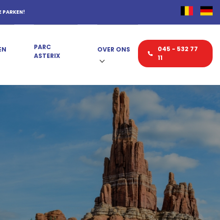
E PARKEN!
PARC
045 - 532 77
EN
OVER ONS
ASTERIX
11