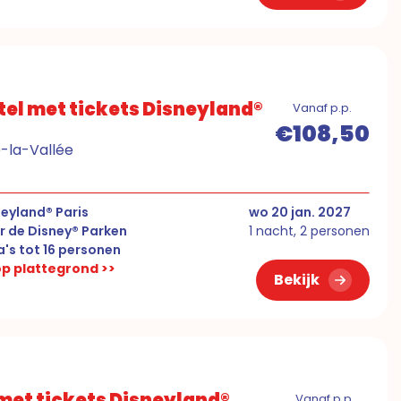
el met tickets Disneyland®
Vanaf p.p.
€108,50
e-la-Vallée
eyland® Paris
wo 20 jan. 2027
r de Disney® Parken
1 nacht, 2 personen
la's tot 16 personen
 op plattegrond >>
Bekijk
 met tickets Disneyland®
Vanaf p.p.