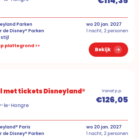
€114,35
neyland Parken
wo 20 jan. 2027
r de Disney® Parken
1 nacht, 2 personen
stijl
 op plattegrond >>
Bekijk
l met tickets Disneyland®
Vanaf p.p.
€126,05
ny-le-Hongre
eyland® Paris
wo 20 jan. 2027
r de Disney® Parken
1 nacht, 2 personen