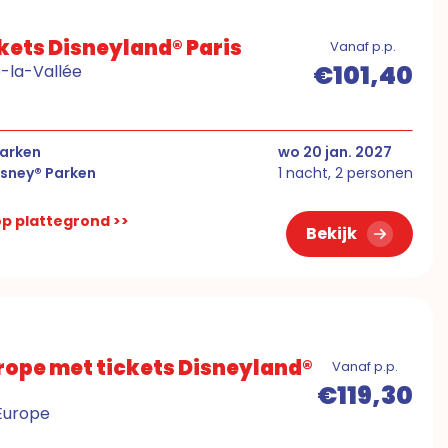
ckets Disneyland® Paris
Vanaf p.p.
€101,40
e-la-Vallée
Parken
wo 20 jan. 2027
isney® Parken
1 nacht, 2 personen
 op plattegrond >>
Bekijk
Europe met tickets Disneyland®
Vanaf p.p.
€119,30
'Europe