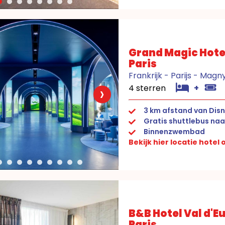
Grand Magic Hote
Paris
Frankrijk - Parijs - Mag
›
4 sterren
+
3 km afstand van Disn
Gratis shuttlebus naa
Binnenzwembad
Bekijk hier locatie hotel
B&B Hotel Val d'E
Paris