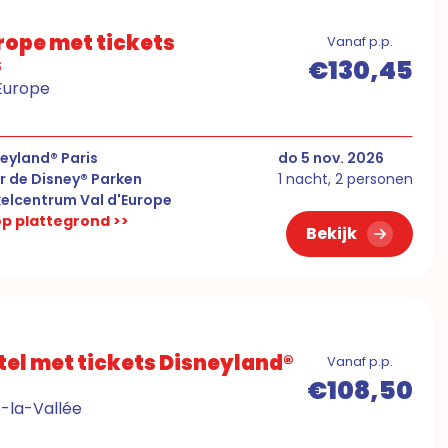
urope met tickets
Vanaf p.p.
s
€130,45
'Europe
eyland® Paris
do 5 nov. 2026
r de Disney® Parken
1 nacht, 2 personen
elcentrum Val d'Europe
 op plattegrond >>
Bekijk
el met tickets Disneyland®
Vanaf p.p.
€108,50
e-la-Vallée