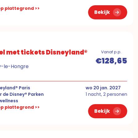
 op plattegrond >>
Bekijk
el met tickets Disneyland®
Vanaf p.p.
€128,65
ny-le-Hongre
eyland® Paris
wo 20 jan. 2027
r de Disney® Parken
1 nacht, 2 personen
ellness
 op plattegrond >>
Bekijk