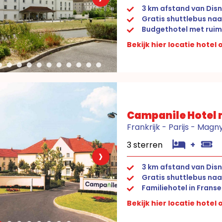
3 km afstand van Disn
Gratis shuttlebus naa
Budgethotel met ruim
Bekijk hier locatie hotel
Campanile Hotel m
Frankrijk - Parijs - Mag
3 sterren
+
›
3 km afstand van Dis
Gratis shuttlebus naa
Familiehotel in Franse 
Bekijk hier locatie hotel