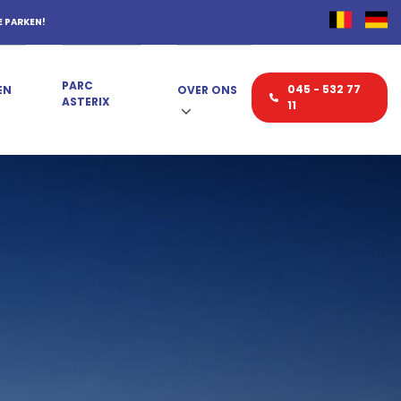
E PARKEN!
PARC
045 - 532 77
EN
OVER ONS
ASTERIX
11