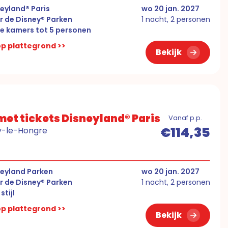
eyland® Paris
wo 20 jan. 2027
r de Disney® Parken
1 nacht, 2 personen
e kamers tot 5 personen
 op plattegrond >>
Bekijk
et tickets Disneyland® Paris
Vanaf p.p.
€114,35
ny-le-Hongre
neyland Parken
wo 20 jan. 2027
r de Disney® Parken
1 nacht, 2 personen
stijl
 op plattegrond >>
Bekijk