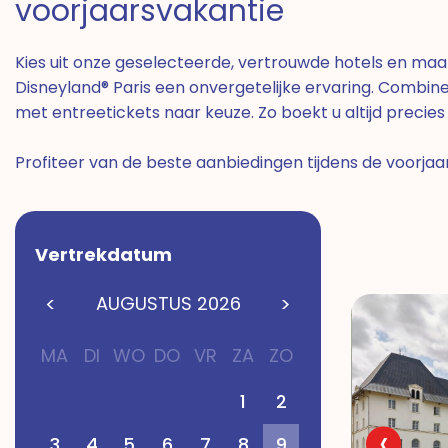
voorjaarsvakantie
Kies uit onze geselecteerde, vertrouwde hotels en maak 
Disneyland® Paris een onvergetelijke ervaring. Combi
met entreetickets naar keuze. Zo boekt u altijd precie
Profiteer van de beste aanbiedingen tijdens de voorjaa
Vertrekdatum
AUGUSTUS
2026
MA
DI
WO
DO
VR
ZA
ZO
1
2
‹
3
4
5
6
7
8
9