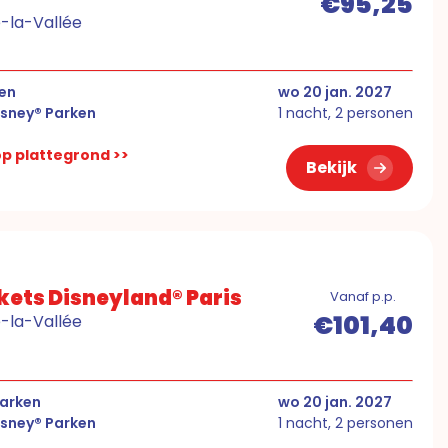
€95,25
e-la-Vallée
ken
wo 20 jan. 2027
isney® Parken
1 nacht, 2 personen
 op plattegrond >>
Bekijk
ckets Disneyland® Paris
Vanaf p.p.
€101,40
e-la-Vallée
Parken
wo 20 jan. 2027
isney® Parken
1 nacht, 2 personen