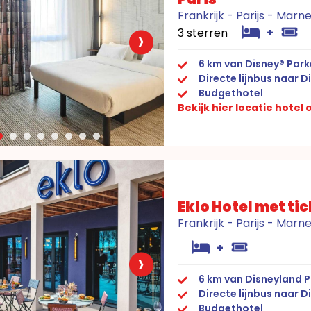
Frankrijk - Parijs - Marn
›
3 sterren
+
6 km van Disney® Par
Directe lijnbus naar D
Budgethotel
Bekijk hier locatie hotel
Eklo Hotel met ti
Frankrijk - Parijs - Marn
+
›
6 km van Disneyland 
Directe lijnbus naar D
Budgethotel