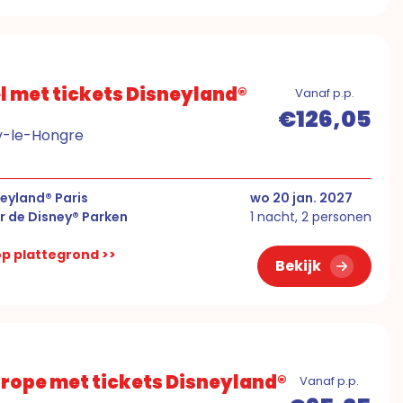
l met tickets Disneyland®
Vanaf p.p.
€126,05
ny-le-Hongre
eyland® Paris
wo 20 jan. 2027
r de Disney® Parken
1 nacht, 2 personen
 op plattegrond >>
Bekijk
urope met tickets Disneyland®
Vanaf p.p.