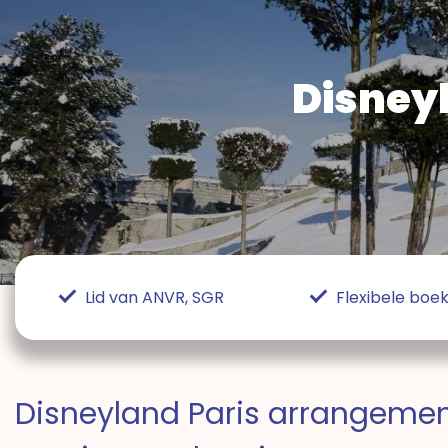
Disney
Lid van ANVR, SGR
Flexibele bo
Disneyland Paris arrangemen