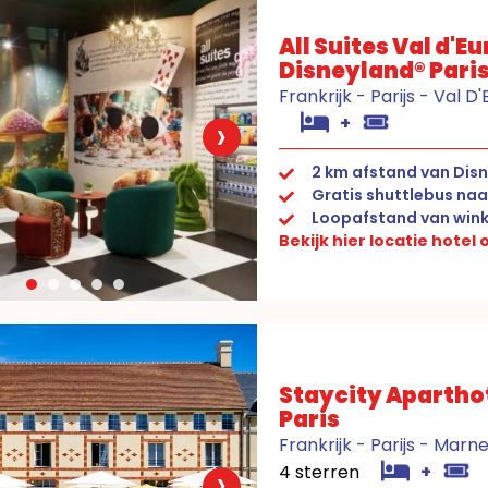
All Suites Val d'E
Disneyland® Pari
Frankrijk - Parijs - Val D
›
+
2 km afstand van Disn
Gratis shuttlebus naa
Loopafstand van wink
Bekijk hier locatie hotel
Staycity Aparthot
Paris
Frankrijk - Parijs - Marn
›
4 sterren
+