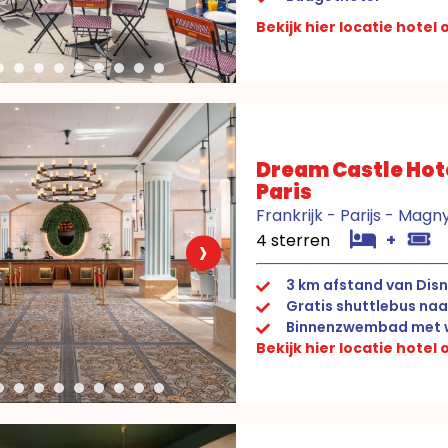
Bekijk hier locatie hotel
Dream Castle Hot
Paris
Frankrijk - Parijs - Mag
›
4 sterren
+
3 km afstand van Disn
Gratis shuttlebus naa
Binnenzwembad met w
Bekijk hier locatie hotel