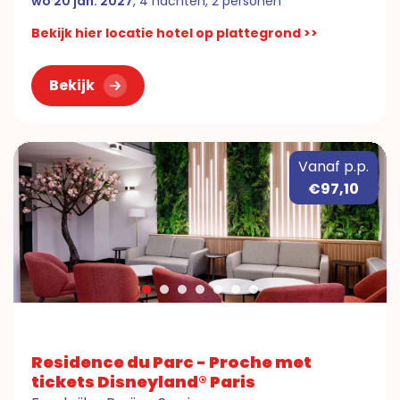
wo 20 jan. 2027
, 4 nachten, 2 personen
Bekijk hier locatie hotel op plattegrond >>
Bekijk
Vanaf p.p.
€97,10
Residence du Parc - Proche met
tickets Disneyland® Paris