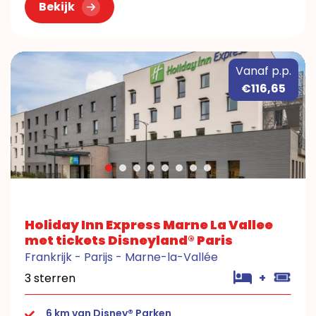
Bekijk
Vanaf p.p.
€116,65
Holiday Inn Express Marne La Vallee
met tickets Disneyland® Paris
Frankrijk - Parijs - Marne-la-Vallée
3 sterren
+
6 km van Disney® Parken