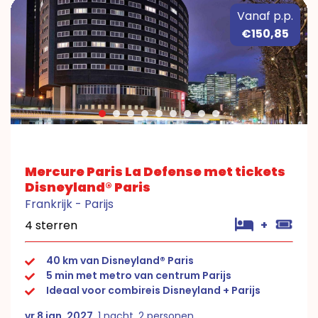
Vanaf p.p.
€150,85
Mercure Paris La Defense met tickets
Disneyland® Paris
Frankrijk - Parijs
4 sterren
+
40 km van Disneyland® Paris
5 min met metro van centrum Parijs
Ideaal voor combireis Disneyland + Parijs
vr 8 jan. 2027
, 1 nacht, 2 personen