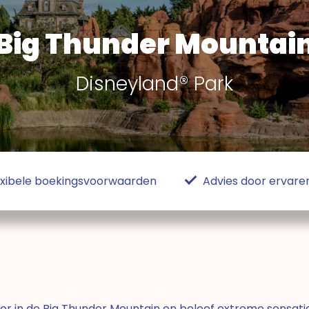
Big Thunder Mountai
Disneyland® Park
exibele boekingsvoorwaarden
Advies door ervaren
r in de Big Thunder Mountain en beleef extreme sensatie.