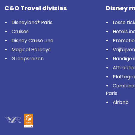
C&O Travel divisies
Disney m
Disneyland® Paris
Losse tic
Cruises
Hotels in
Disney Cruise Line
Promotie
Magical Holidays
Vrijblijve
Groepsreizen
Handige 
Attractie
Plattegr
Combinati
Paris
Airbnb