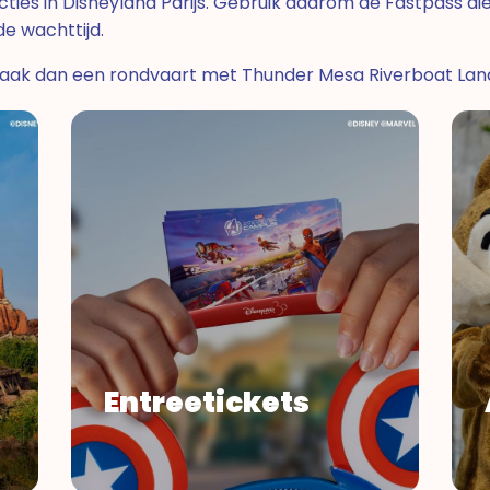
ties in Disneyland Parijs. Gebruik daarom de Fastpass die 
de wachttijd.
aak dan een rondvaart met Thunder Mesa Riverboat Landing
Entreetickets