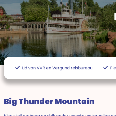
Lid van VVR en Vergund reisbureau
Fl
Big Thunder Mountain
Klim steil omhoog en duik onder woeste watervallen doo