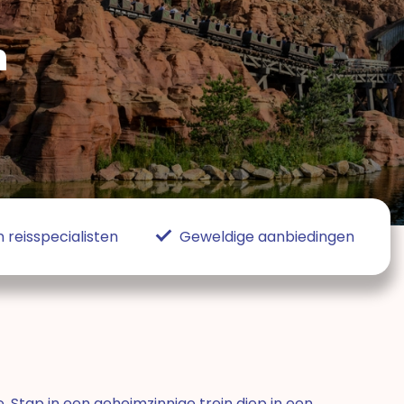
n
 reisspecialisten
Geweldige aanbiedingen
 Stap in een geheimzinnige trein diep in een