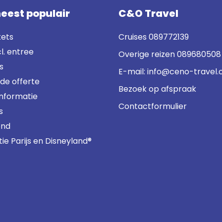
eest populair
C&O Travel
kets
Cruises
089772139
cl. entree
Overige reizen
089680508
s
E-mail:
info@ceno-travel
nde offerte
Bezoek op afspraak
informatie
Contactformulier
s
ond
e Parijs en Disneyland®