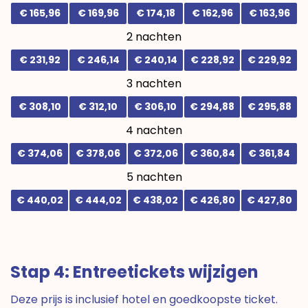
€ 165,96
€ 169,96
€ 174,18
€ 162,96
€ 163,96
2 nachten
€ 231,92
€ 246,14
€ 240,14
€ 228,92
€ 229,92
3 nachten
€ 308,10
€ 312,10
€ 306,10
€ 294,88
€ 295,88
4 nachten
€ 374,06
€ 378,06
€ 372,06
€ 360,84
€ 361,84
5 nachten
€ 440,02
€ 444,02
€ 438,02
€ 426,80
€ 427,80
Stap 4: Entreetickets wijzigen
Deze prijs is inclusief hotel en goedkoopste ticket.