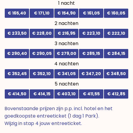
1 nacht
€ 165,40
€ 171,10
€ 154,90
€ 161,05
€ 160,05
2 nachten
€ 233,50
€ 228,00
€ 216,95
€ 223,10
€ 222,10
3 nachten
€ 290,40
€ 290,05
€ 279,00
€ 285,15
€ 284,15
4 nachten
€ 352,45
€ 352,10
€ 341,05
€ 347,20
€ 348,50
5 nachten
€ 414,50
€ 414,15
€ 403,10
€ 411,55
€ 412,85
Bovenstaande prijzen zijn p.p. incl. hotel en het
goedkoopste entreeticket (1 dag 1 Park).
Wijzig in stap 4 jouw entreeticket.