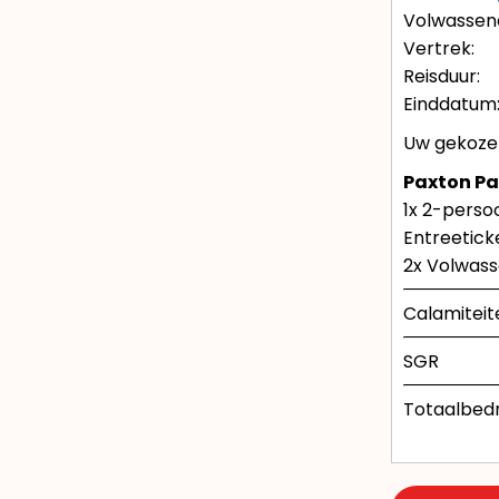
Volwassen
Vertrek:
Reisduur:
Einddatum
Uw gekozen 
Paxton Pa
1x 2-pers
Entreetick
2x Volwass
Calamiteit
SGR
Totaalbed