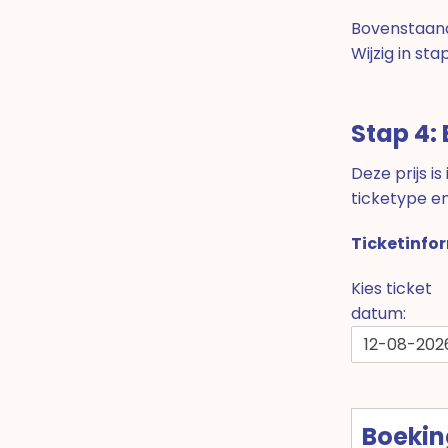
Bovenstaande
Wijzig in sta
Stap 4: 
Deze prijs i
ticketype e
Ticketinfo
Kies ticket
datum:
Boekin