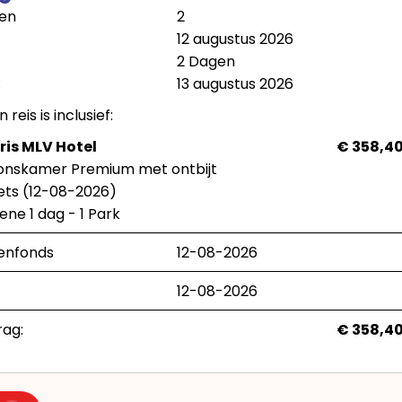
en
2
12 augustus 2026
2 Dagen
:
13 augustus 2026
reis is inclusief:
ris MLV Hotel
€ 358,4
oonskamer Premium met ontbijt
ets (12-08-2026)
ene 1 dag - 1 Park
enfonds
12-08-2026
12-08-2026
rag:
€ 358,4