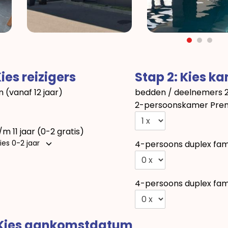
Kies reizigers
Stap 2: Kies k
 (vanaf 12 jaar)
bedden / deelnemers
2-persoonskamer Prem
/m 11 jaar (0-2 gratis)
ies 0-2 jaar
4-persoons duplex fam
4-persoons duplex fam
 Kies aankomstdatum