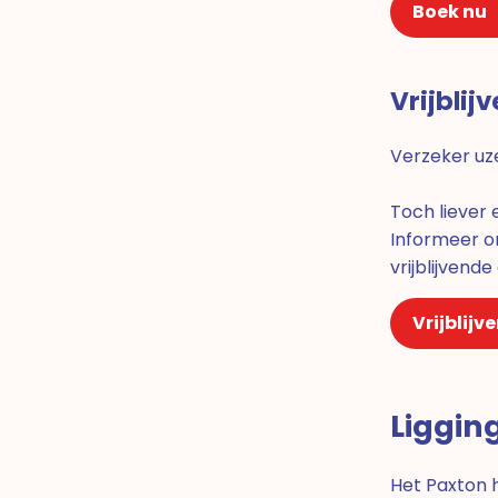
Boek nu
Vrijbli
Verzeker uze
Toch liever
Informeer o
vrijblijvende
Vrijblijv
Liggin
Het Paxton h