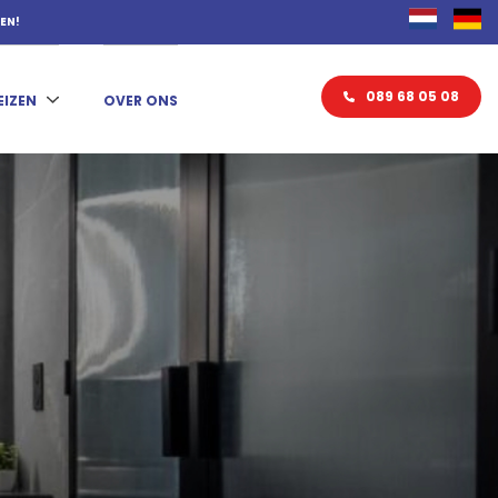
KEN!
089 68 05 08
EIZEN
OVER ONS