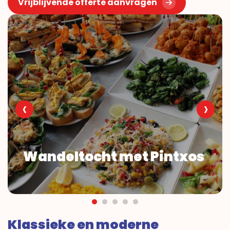
Vrijblijvende offerte aanvragen
‹
›
Wandeltocht met Pintxos
Klassieke en moderne