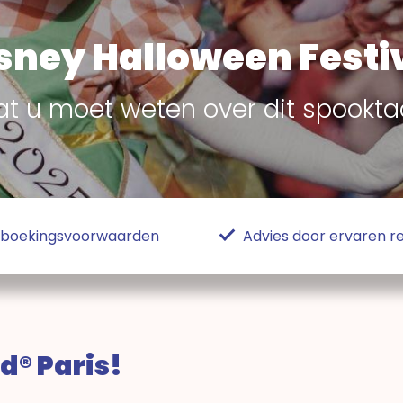
sney Halloween Festi
at u moet weten over dit spooktac
e boekingsvoorwaarden
Advies door ervaren re
d® Paris!