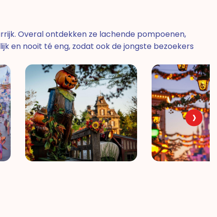
kleurrijk. Overal ontdekken ze lachende pompoenen,
elijk en nooit té eng, zodat ook de jongste bezoekers
›