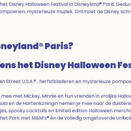
et Disney Halloween Festival in Disneyland® Paris. Gedur
pompoenen, mysterieuze muziek. Ontmoet de Disney schru
sneyland® Paris?
ens het Disney Halloween Fes
Street U.S.A.® , herfstbladeren en mysterieuze pompoen
mee met Mickey, Minnie en hun vrienden in vrolijke Hallo
Ursula en de Hartenkoningin nemen je mee naar de duistere
s, spooky cocktails en limited edition Halloween mercha
het Park met M&M’s® én de volledig omgetoverde Unluck