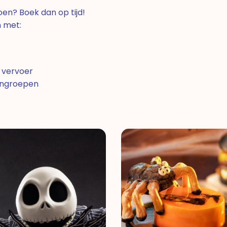
oen? Boek dan op tijd!
 met:
n vervoer
dengroepen