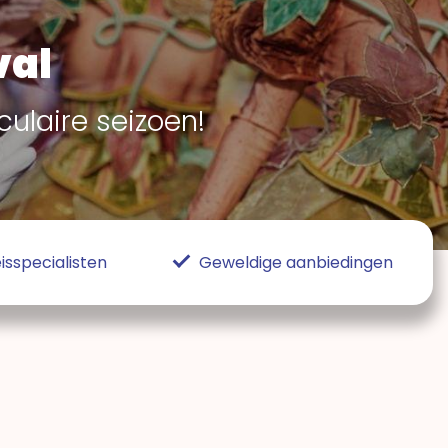
val
ulaire seizoen!
isspecialisten
Geweldige aanbiedingen